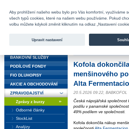
fio@fio.cz
Infomail:
Kontakty
|
Ceník
|
Kariéra
|
Na
Aby prohlížení našeho webu bylo pro Vás komfortní, využíváme sou
všech typů cookies, které na našem webu používáme. Pokud chcete 
Fio banka
volbu můžete kdykoli změnit kliknutím na odkaz „Nastavení cookies
Fio banka j
zprostředko
Upravit nastavení
Souhl
ÚVOD
Úvod
>
Zpravodajství
>
Zprávy z b
BANKOVNÍ SLUŽBY
Kofola dokončil
PODÍLOVÉ FONDY
menšinového pod
FIO DLUHOPISY
Alta Fermentaci
AKCIE A OBCHODOVÁNÍ
20.5.2026 09:22, BABKOFOL
ZPRAVODAJSTVÍ
Česká nápojářská společnost 
Zprávy z burzy
podílu v panamské společnost
Odborné články
49% podílem ve společnosti.
StockList
Kofola dokončila nákup menš
Analýzy
společnosti
Alta Fermentacion