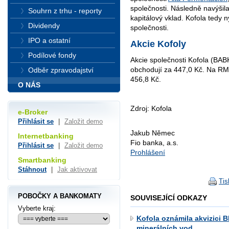
společnosti. Následně navýšil
Souhrn z trhu - reporty
kapitálový vklad. Kofola tedy 
Dividendy
společnosti.
IPO a ostatní
Akcie Kofoly
Podílové fondy
Akcie společnosti Kofola (BA
obchodují za 447,0 Kč. Na RM
Odběr zpravodajství
456,8 Kč.
O NÁS
Zdroj: Kofola
e-Broker
Přihlásit se
|
Založit demo
Jakub Němec
Internetbanking
Fio banka, a.s.
Přihlásit se
|
Založit demo
Prohlášení
Smartbanking
Stáhnout
|
Jak aktivovat
Tis
POBOČKY A BANKOMATY
SOUVISEJÍCÍ ODKAZY
Vyberte kraj:
Kofola oznámila akvizici B
minerálních vod