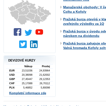
Manažerské obchody: V če
Coltu a Kofoly
Pražská burza otevírá v k
zveřejnilo výsledky za 1Q
Pražská burza v úvodu od
nárokem na dividendu
Pražská burza zahajuje o
Valná hromada Kofoly schv
DEVIZOVÉ KURZY
Nákup
Prodej
EUR
23,51036
24,93964
USD
20,38098
21,62002
GBP
27,45447
29,12353
CHF
25,17088
26,70112
PLN
5,46852
5,80098
Kompletní informace zde