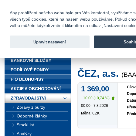
fio@fio.cz
Infomail:
Kontakty
|
Ceník
|
Kariéra
|
Na
Aby prohlížení našeho webu bylo pro Vás komfortní, využíváme sou
všech typů cookies, které na našem webu používáme. Pokud chcete 
Fio banka
volbu můžete kdykoli změnit kliknutím na odkaz „Nastavení cookies
Fio banka j
zprostředko
Upravit nastavení
Souhl
ÚVOD
Úvod
>
Zpravodajst
BANKOVNÍ SLUŽBY
PODÍLOVÉ FONDY
ČEZ, a.s.
(BAA
FIO DLUHOPISY
1 369,00
Cílov
AKCIE A OBCHODOVÁNÍ
Dopo
ZPRAVODAJSTVÍ
+10,00 (+0,74 %)
Datu
00:00 - 7.8.2026
Zprávy z burzy
Předc
Měna: CZK
Před
Odborné články
StockList
Analýzy