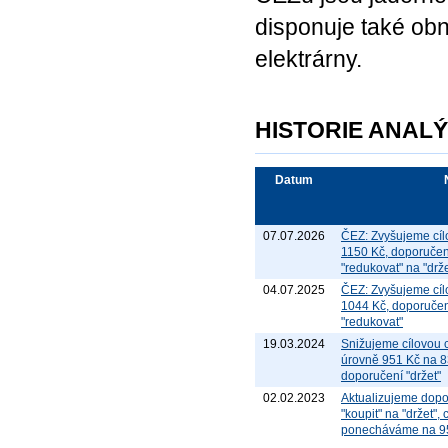
disponuje také obno
elektrárny.
HISTORIE ANAL
Datum
07.07.2026
ČEZ: Zvyšujeme cíl
1150 Kč, doporuče
"redukovat" na "drže
04.07.2025
ČEZ: Zvyšujeme cíl
1044 Kč, doporučení
"redukovat"
19.03.2024
Snižujeme cílovou 
úrovně 951 Kč na 
doporučení "držet"
02.02.2023
Aktualizujeme dopo
"koupit" na "držet",
ponecháváme na 9