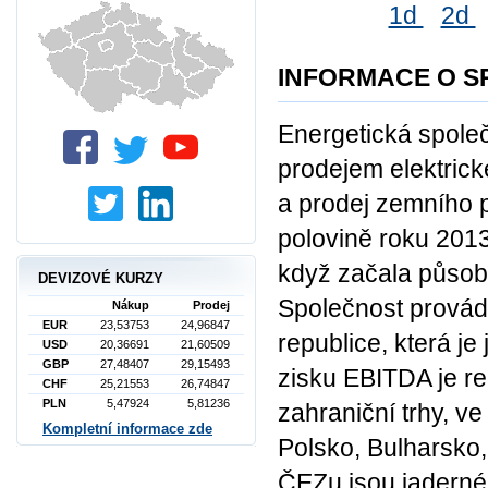
1d
2d
INFORMACE O S
Energetická společ
prodejem elektrick
a prodej zemního 
polovině roku 2013 
když začala působi
DEVIZOVÉ KURZY
Společnost provádí
Nákup
Prodej
EUR
23,53753
24,96847
republice, která j
USD
20,36691
21,60509
GBP
27,48407
29,15493
zisku EBITDA je re
CHF
25,21553
26,74847
PLN
5,47924
5,81236
zahraniční trhy, ve
Kompletní informace zde
Polsko, Bulharsko,
ČEZu jsou jaderné