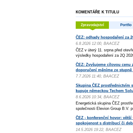
KOMENTÁŘE K TITULU
Zpravodajství
Portfio
ČEZ: odhady hospodaření za 2
6.8.2026 12:00, BAACEZ
ČEZ v úterý 11. srpna před otevř
výsledky hospodaření za 2Q 2026
ČEZ: Zvyšujeme cílovou cenu z
doporučení měníme ze stupně "
7.7.2026 11:40, BAACEZ
Skupina ČEZ prostřednictvím s
kupuje německou Techem Solu
8.6.2026 10:34, BAACEZ
Energetická skupina ČEZ prostře
společnosti Elevion Group B.V. p
ČEZ - konferenční hovor: větší 
spokojenost s distribucí či deb
14.5.2026 19:22, BAACEZ