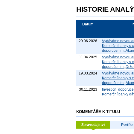
HISTORIE ANAL
Datum
29.06.2026
Vydáváme novou an
Komerční banky s c
doporučením „Akum
11.04.2025
Vydáváme novou an
Komerční banky s c
doporučením „Držet
19.03.2024
Vydáváme novou an
Komerční banky s c
doporučením „Akum
30.11.2023
Investiční doporuče
Komerční banky dá
KOMENTÁŘE K TITULU
Zpravodajství
Portfio