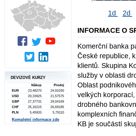
1d
2d
INFORMACE O S
Komerční banka pa
České republice, kd
klientů. Skupina 
služby v oblasti d
DEVIZOVÉ KURZY
Oblast podnikového
Nákup
Prodej
EUR
23,48270
24,91030
velkých korporací, 
USD
20,33925
21,57575
GBP
27,37731
29,04169
drobného bankovni
CHF
25,16215
26,69185
komplexních finan
PLN
5,45920
5,79110
Kompletní informace zde
KB je součástí sku