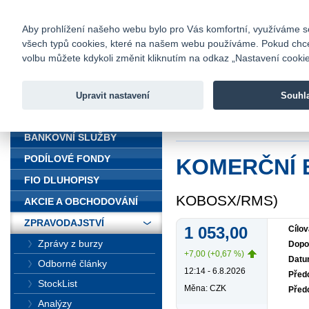
fio@fio.cz
Infomail:
Kontakty
|
Ceník
|
Kariéra
|
Na
Aby prohlížení našeho webu bylo pro Vás komfortní, využíváme sou
všech typů cookies, které na našem webu používáme. Pokud chcete 
Fio banka
volbu můžete kdykoli změnit kliknutím na odkaz „Nastavení cookies
Fio banka j
zprostředko
Upravit nastavení
Souhl
ÚVOD
Úvod
>
Zpravodajst
BANKOVNÍ SLUŽBY
PODÍLOVÉ FONDY
KOMERČNÍ
FIO DLUHOPISY
KOBOSX/RMS)
AKCIE A OBCHODOVÁNÍ
ZPRAVODAJSTVÍ
1 053,00
Cílov
Zprávy z burzy
Dopo
+7,00 (+0,67 %)
Datu
Odborné články
12:14 - 6.8.2026
Předc
StockList
Měna: CZK
Před
Analýzy