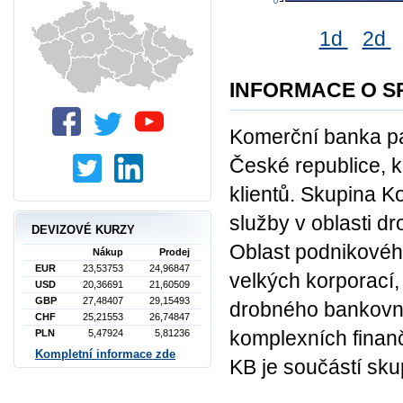
1d
2d
INFORMACE O S
Komerční banka pa
České republice, kd
klientů. Skupina 
služby v oblasti d
DEVIZOVÉ KURZY
Oblast podnikového
Nákup
Prodej
EUR
23,53753
24,96847
velkých korporací, 
USD
20,36691
21,60509
GBP
27,48407
29,15493
drobného bankovni
CHF
25,21553
26,74847
komplexních finan
PLN
5,47924
5,81236
Kompletní informace zde
KB je součástí sku