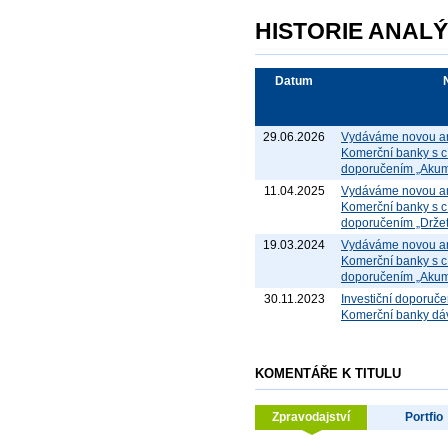
HISTORIE ANAL
Datum
29.06.2026
Vydáváme novou an
Komerční banky s c
doporučením „Akum
11.04.2025
Vydáváme novou an
Komerční banky s c
doporučením „Držet
19.03.2024
Vydáváme novou an
Komerční banky s c
doporučením „Akum
30.11.2023
Investiční doporuče
Komerční banky dá
KOMENTÁŘE K TITULU
Zpravodajství
Portfio