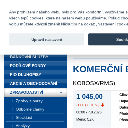
fio@fio.cz
Infomail:
Kontakty
|
Ceník
|
Kariéra
|
Na
Aby prohlížení našeho webu bylo pro Vás komfortní, využíváme sou
všech typů cookies, které na našem webu používáme. Pokud chcete 
Fio banka
volbu můžete kdykoli změnit kliknutím na odkaz „Nastavení cookies
Fio banka j
zprostředko
Upravit nastavení
Souhl
ÚVOD
Úvod
>
Zpravodajst
BANKOVNÍ SLUŽBY
PODÍLOVÉ FONDY
KOMERČNÍ
FIO DLUHOPISY
KOBOSX/RMS)
AKCIE A OBCHODOVÁNÍ
ZPRAVODAJSTVÍ
1 045,00
Cílov
Zprávy z burzy
Dopo
-1,00 (-0,10 %)
Datu
Odborné články
00:00 - 7.8.2026
Předc
StockList
Měna: CZK
Před
Analýzy