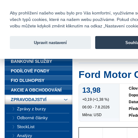
fio@fio.cz
Infomail:
Kontakty
|
Ceník
|
Kariéra
|
Na
Aby prohlížení našeho webu bylo pro Vás komfortní, využíváme sou
všech typů cookies, které na našem webu používáme. Pokud chcete 
Fio banka
volbu můžete kdykoli změnit kliknutím na odkaz „Nastavení cookies
Fio banka j
zprostředko
Upravit nastavení
Souhl
ÚVOD
Úvod
>
Zpravodajst
BANKOVNÍ SLUŽBY
PODÍLOVÉ FONDY
Ford Motor
FIO DLUHOPISY
13,98
Cílov
AKCIE A OBCHODOVÁNÍ
Dopo
ZPRAVODAJSTVÍ
+0,19 (+1,38 %)
Datu
06:00 - 7.8.2026
Zprávy z burzy
Předc
Měna: USD
Před
Odborné články
StockList
Analýzy