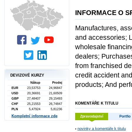
INFORMACE O S
Manufactures, asse
and accessories; 
wholesale financin
dealers; Purchases 
from franchised dea
credit accident and
DEVIZOVÉ KURZY
products; And per
Nákup
Prodej
EUR
23,53753
24,96847
USD
20,36691
21,60509
GBP
27,48407
29,15493
KOMENTÁŘE K TITULU
CHF
25,21553
26,74847
PLN
5,47924
5,81236
Kompletní informace zde
Zpravodajství
Portfio
novinky a komentáře k titulu