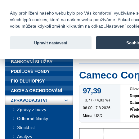
fio@fio.cz
Infomail:
Kontakty
|
Ceník
|
Kariéra
|
Na
Aby prohlížení našeho webu bylo pro Vás komfortní, využíváme sou
všech typů cookies, které na našem webu používáme. Pokud chcete 
Fio banka
volbu můžete kdykoli změnit kliknutím na odkaz „Nastavení cookies
Fio banka j
zprostředko
Upravit nastavení
Souhl
ÚVOD
Úvod
>
Zpravodajst
BANKOVNÍ SLUŽBY
PODÍLOVÉ FONDY
Cameco Cor
FIO DLUHOPISY
97,39
Cílov
AKCIE A OBCHODOVÁNÍ
Dopo
ZPRAVODAJSTVÍ
+3,77 (+4,03 %)
Datu
06:00 - 7.8.2026
Zprávy z burzy
Předc
Měna: USD
Před
Odborné články
StockList
Analýzy