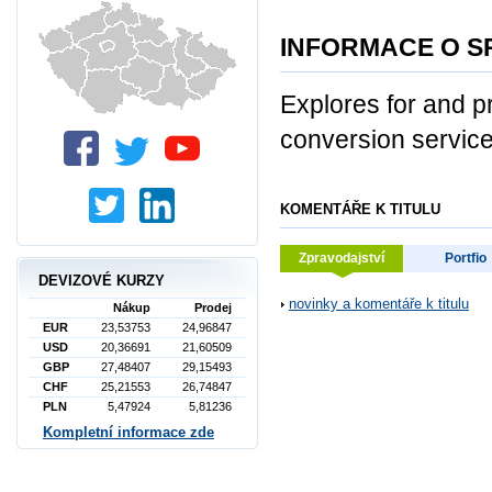
INFORMACE O S
Explores for and p
conversion service
KOMENTÁŘE K TITULU
Zpravodajství
Portfio
DEVIZOVÉ KURZY
novinky a komentáře k titulu
Nákup
Prodej
EUR
23,53753
24,96847
USD
20,36691
21,60509
GBP
27,48407
29,15493
CHF
25,21553
26,74847
PLN
5,47924
5,81236
Kompletní informace zde