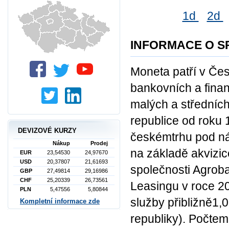
1d
2d
INFORMACE O S
Moneta patří v Čes
bankovních a finan
malých a středníc
republice od roku 
DEVIZOVÉ KURZY
českémtrhu pod n
Nákup
Prodej
na základě akvizic
EUR
23,54530
24,97670
USD
20,37807
21,61693
společnosti Agrob
GBP
27,49814
29,16986
CHF
25,20339
26,73561
Leasingu v roce 2
PLN
5,47556
5,80844
služby přibližně1,
Kompletní informace zde
republiky). Počtem