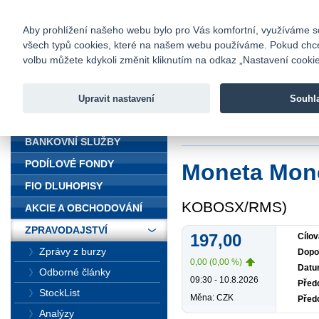
fio@fio.cz
Infomail:
Kontakty
|
Ceník
|
Kariéra
|
Na
Aby prohlížení našeho webu bylo pro Vás komfortní, využíváme sou
všech typů cookies, které na našem webu používáme. Pokud chcete 
Fio banka
volbu můžete kdykoli změnit kliknutím na odkaz „Nastavení cookies
Fio banka j
zprostředko
Upravit nastavení
Souhl
ÚVOD
Úvod
>
Zpravodajst
BANKOVNÍ SLUŽBY
PODÍLOVÉ FONDY
Moneta Mon
FIO DLUHOPISY
KOBOSX/RMS)
AKCIE A OBCHODOVÁNÍ
ZPRAVODAJSTVÍ
197,00
Cílov
Zprávy z burzy
Dopo
0,00 (0,00 %)
Datu
Odborné články
09:30 - 10.8.2026
Předc
StockList
Měna: CZK
Před
Analýzy