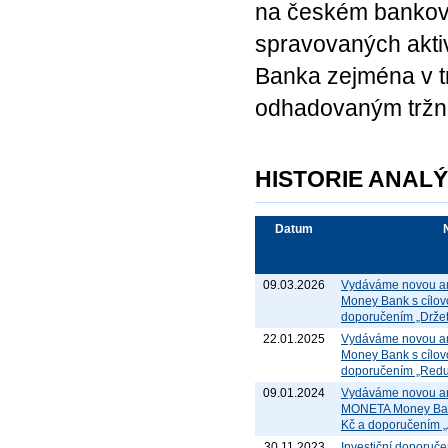
na českém bankovn
spravovaných aktiv
Banka zejména v tr
odhadovaným tržní
HISTORIE ANAL
Datum
09.03.2026
Vydáváme novou an
Money Bank s cílov
doporučením „Držet
22.01.2025
Vydáváme novou an
Money Bank s cílov
doporučením „Redu
09.01.2024
Vydáváme novou an
MONETA Money Bank
Kč a doporučením 
30.11.2023
Investiční doporuče