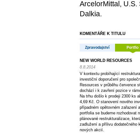
ArcelorMittal, U.S.
Dalkia.
KOMENTÁŘE K TITULU
Zpravodajství
Portfio
NEW WORLD RESOURCES
8.8.2014
V kontextu probíhající restruktur
investiční doporučení pro spole
Resources v průběhu července s
dochází i k zavření pozice v rám
Na trhu došlo k prodeji 2300 ks 
4,69 Kč. O stanovení nového inv
případném opětovném zařazení a
portfolia se budeme rozhodovat 
plánované restrukturalizace, kte
zadlužení a přílivu dodatečného 
nových akcií.