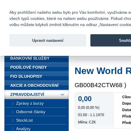
fio@fio.cz
Infomail:
Kontakty
|
Ceník
|
Kariéra
|
Na
Aby prohlížení našeho webu bylo pro Vás komfortní, využíváme sou
všech typů cookies, které na našem webu používáme. Pokud chcete 
Fio banka
volbu můžete kdykoli změnit kliknutím na odkaz „Nastavení cookies
Fio banka j
zprostředko
Upravit nastavení
Souhl
ÚVOD
Úvod
>
Zpravodajst
BANKOVNÍ SLUŽBY
PODÍLOVÉ FONDY
New World 
FIO DLUHOPISY
GB00B42CTW68 )
AKCIE A OBCHODOVÁNÍ
ZPRAVODAJSTVÍ
0,00
Cílov
Zprávy z burzy
Dopo
0,00 (0,00 %)
Datu
Odborné články
01:00 - 1.1.1970
Předc
StockList
Měna: CZK
Před
Analýzy