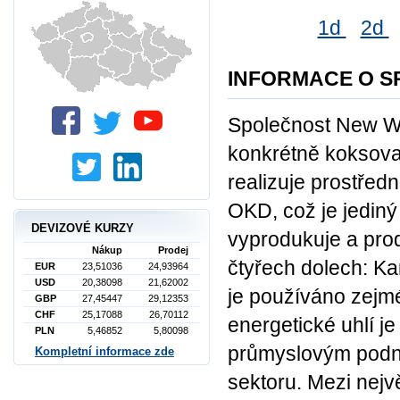
1d
2d
INFORMACE O S
Společnost New Wo
konkrétně koksovat
realizuje prostřed
OKD, což je jediný
DEVIZOVÉ KURZY
vyprodukuje a prod
Nákup
Prodej
čtyřech dolech: K
EUR
23,51036
24,93964
USD
20,38098
21,62002
je používáno zejmé
GBP
27,45447
29,12353
CHF
25,17088
26,70112
energetické uhlí j
PLN
5,46852
5,80098
průmyslovým podn
Kompletní informace zde
sektoru. Mezi nejv