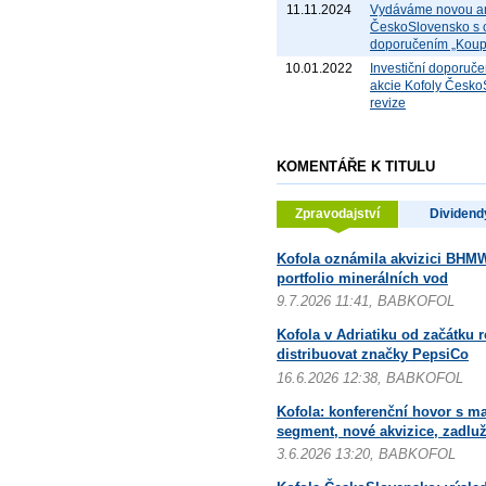
11.11.2024
Vydáváme novou an
ČeskoSlovensko s c
doporučením „Koupi
10.01.2022
Investiční doporuče
akcie Kofoly Česk
revize
KOMENTÁŘE K TITULU
Zpravodajství
Dividend
Kofola oznámila akvizici BHMW
portfolio minerálních vod
9.7.2026 11:41, BABKOFOL
Kofola v Adriatiku od začátku 
distribuovat značky PepsiCo
16.6.2026 12:38, BABKOFOL
Kofola: konferenční hovor s 
segment, nové akvizice, zadlu
3.6.2026 13:20, BABKOFOL