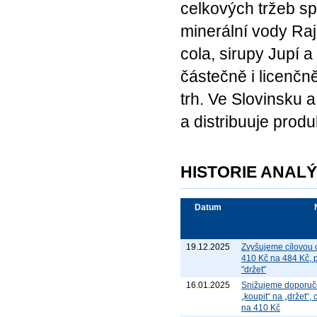
celkových tržeb spo
minerální vody Ra
cola, sirupy Jupí 
částečně i licenčn
trh. Ve Slovinsku 
a distribuuje produ
HISTORIE ANAL
Datum
19.12.2025
Zvyšujeme cílovou 
410 Kč na 484 Kč, 
"držet"
16.01.2025
Snižujeme doporuče
„koupit“ na „držet“
na 410 Kč