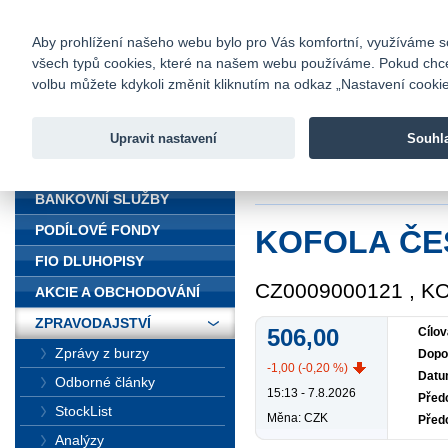
fio@fio.cz
Infomail:
Kontakty
|
Ceník
|
Kariéra
|
Na
Aby prohlížení našeho webu bylo pro Vás komfortní, využíváme sou
všech typů cookies, které na našem webu používáme. Pokud chcete 
Fio banka
volbu můžete kdykoli změnit kliknutím na odkaz „Nastavení cookies
Fio banka j
zprostředko
Upravit nastavení
Souhl
ÚVOD
Úvod
>
Zpravodajst
BANKOVNÍ SLUŽBY
PODÍLOVÉ FONDY
KOFOLA ČE
FIO DLUHOPISY
CZ0009000121 , 
AKCIE A OBCHODOVÁNÍ
ZPRAVODAJSTVÍ
506,00
Cílov
Zprávy z burzy
Dopo
-1,00 (-0,20 %)
Datu
Odborné články
15:13 - 7.8.2026
Předc
StockList
Měna: CZK
Před
Analýzy