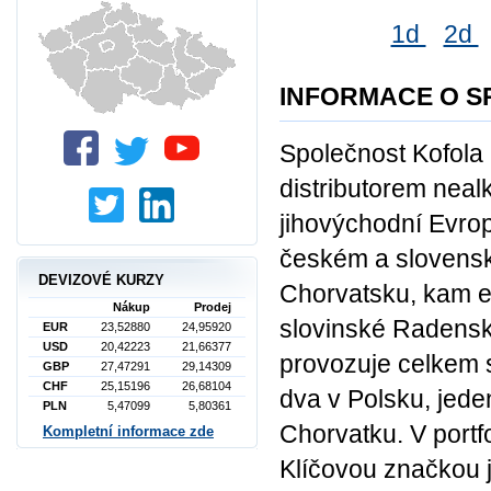
1d
2d
INFORMACE O S
Společnost Kofol
distributorem neal
jihovýchodní Evrop
českém a slovensk
DEVIZOVÉ KURZY
Chorvatsku, kam e
Nákup
Prodej
slovinské Radensk
EUR
23,52880
24,95920
USD
20,42223
21,66377
provozuje celkem 
GBP
27,47291
29,14309
CHF
25,15196
26,68104
dva v Polsku, jed
PLN
5,47099
5,80361
Chorvatku. V portf
Kompletní informace zde
Klíčovou značkou j