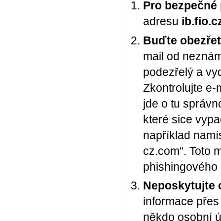
Pro bezpečné 
adresu
ib.fio.c
Buďte obezřetn
mail od neznámé
podezřelý a vyd
Zkontrolujte e-m
jde o tu správn
které sice vypa
například namí
cz.com“. Toto m
phishingového 
Neposkytujte c
informace přes
někdo osobní ú