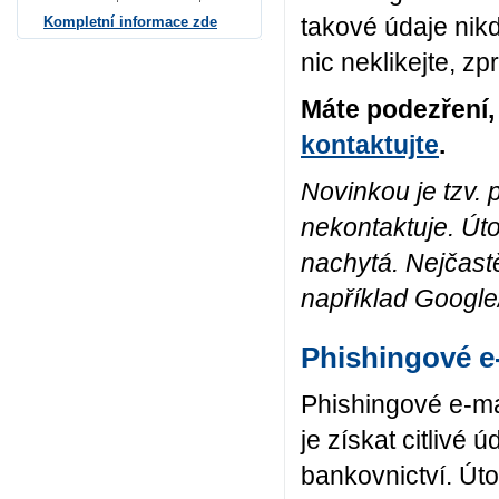
takové údaje nik
Kompletní informace zde
nic neklikejte, z
Máte podezření, 
kontaktujte
.
Novinkou je tzv. p
nekontaktuje. Út
nachytá. Nejčastě
například Googl
Phishingové e
Phishingové e-ma
je získat citlivé 
bankovnictví. Úto