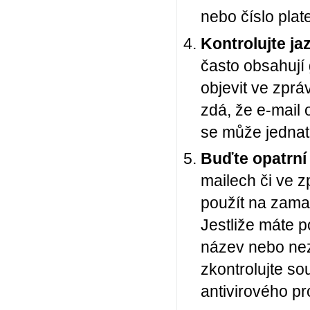
nebo číslo plat
Kontrolujte ja
často obsahují
objevit ve zpr
zdá, že e-mail 
se může jednat
Buďte opatrní
mailech či ve z
použít na zamas
Jestliže máte p
název nebo nez
zkontrolujte s
antivirového p