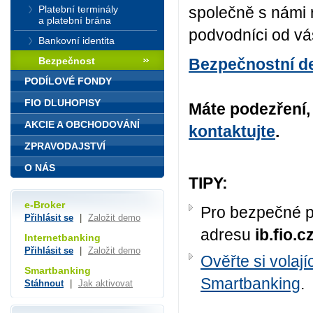
Platební terminály
společně s námi 
a platební brána
podvodníci od vás
Bankovní identita
Bezpečnost
Bezpečnostní d
PODÍLOVÉ FONDY
FIO DLUHOPISY
Máte podezření, 
AKCIE A OBCHODOVÁNÍ
kontaktujte
.
ZPRAVODAJSTVÍ
O NÁS
TIPY:
e-Broker
Pro bezpečné p
Přihlásit se
|
Založit demo
adresu
ib.fio.c
Internetbanking
Přihlásit se
|
Založit demo
Ověřte si volaj
Smartbanking
Smartbanking
.
Stáhnout
|
Jak aktivovat