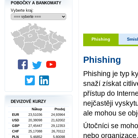
POBOČKY A BANKOMATY
Vyberte kraj:
Phishing
Smis
Phishing
Phishing je typ 
snaží získat citli
přístup do Inter
nejčastěji vyskyt
DEVIZOVÉ KURZY
Nákup
Prodej
ale mohou se obje
EUR
23,51036
24,93964
USD
20,38098
21,62002
Útočníci se moho
GBP
27,45447
29,12353
CHF
25,17088
26,70112
nebo organizace.
PLN
5,46852
5,80098