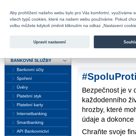
fio@fio.cz
Infomail:
Kontakty
|
Ceník
|
Kariéra
|
Na
Aby prohlížení našeho webu bylo pro Vás komfortní, využíváme sou
všech typů cookies, které na našem webu používáme. Pokud chcete 
Fio banka
volbu můžete kdykoli změnit kliknutím na odkaz „Nastavení cookies
Fio banka j
zprostředko
Upravit nastavení
Souhl
ÚVOD
Úvod
>
Bankovní sl
BANKOVNÍ SLUŽBY
Bankovní účty
#SpoluProt
Spoření
Úvěry
Bezpečnost je v 
Platební styk
každodenního živ
Platební karty
hrozby, které moh
Internetbanking
údaje a dokonce i
Smartbanking
Chraňte svoje fi
API Bankovnictví