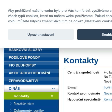
fio@fio.cz
Infomail:
Kontakty
|
Ceník
|
Kariéra
|
Na
Aby prohlížení našeho webu bylo pro Vás komfortní, využíváme sou
všech typů cookies, které na našem webu používáme. Pokud chcete 
Fio banka
volbu můžete kdykoli změnit kliknutím na odkaz „Nastavení cookies
Fio banka j
zprostředko
Upravit nastavení
Souhl
ÚVOD
Úvod
>
O nás
>
Ko
BANKOVNÍ SLUŽBY
PODÍLOVÉ FONDY
Kontakty
FIO DLUHOPISY
Centrála společnosti
Fio b
AKCIE A OBCHODOVÁNÍ
Na Fl
ZPRAVODAJSTVÍ
Nové 
E-mail
fio@f
O NÁS
Kontakt pro novináře
Novin
Kontakty
Hypoteční specialisté
Konta
Napište nám
Dokumenty, ceníky