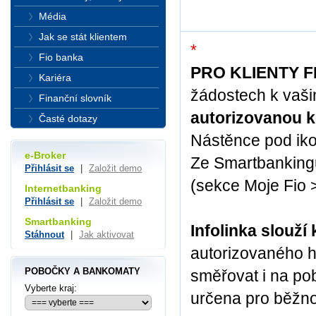
Média
Jak se stát klientem
*
Fio banka
PRO KLIENTY F
Kariéra
žádostech k vaš
Finanční slovník
autorizovanou k
Časté dotazy
Nástěnce pod iko
e-Broker
Ze Smartbanking
Přihlásit se
|
Založit demo
(sekce Moje Fio >
Internetbanking
Přihlásit se
|
Založit demo
Smartbanking
Infolinka slouž
Stáhnout
|
Jak aktivovat
autorizovaného h
POBOČKY A BANKOMATY
směřovat i na pob
Vyberte kraj:
určena pro běžno