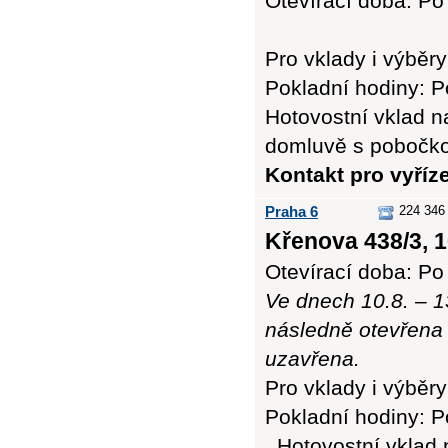
Otevírací doba: Po 
Pro vklady i výb
Pokladní hodiny: Po
Hotovostní vklad n
domluvě s pobočk
Kontakt pro vyříz
Praha 6
224 346
Křenova 438/3, 1
Otevírací doba: Po 
Ve dnech 10.8. – 1
následně otevřena 
uzavřena.
Pro vklady i výb
Pokladní hodiny: Po
.
Hotovostní vklad 