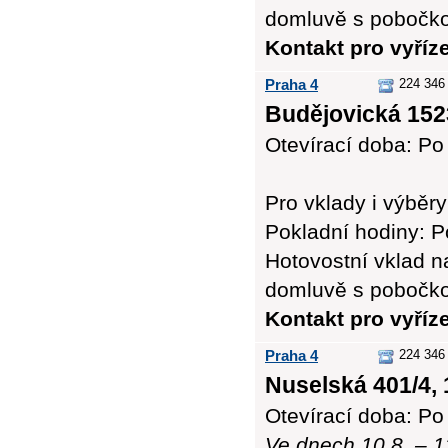
domluvě s pobočk
Kontakt pro vyříz
Praha 4
224 346 
Budějovická 152
Otevírací doba: Po 
Pro vklady i výb
Pokladní hodiny: Po
Hotovostní vklad n
domluvě s pobočk
Kontakt pro vyří
Praha 4
224 346 
Nuselská 401/4, 
Otevírací doba: Po 
Ve dnech 10.8. – 1