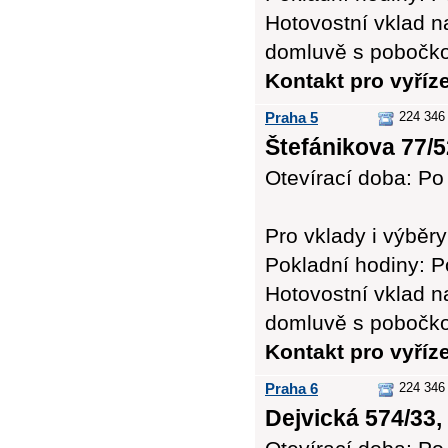
Hotovostní vklad n
domluvě s pobočk
Kontakt pro vyříz
Praha 5
224 346 
Štefánikova 77/5
Otevírací doba: Po 
Pro vklady i výb
Pokladní hodiny: Po
Hotovostní vklad n
domluvě s pobočk
Kontakt pro vyříz
Praha 6
224 346
Dejvická 574/33,