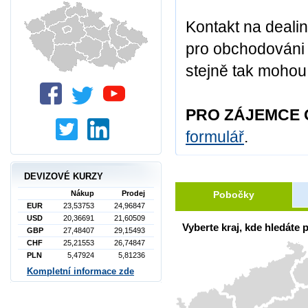
Kontakt na deali
pro obchodováni s
stejně tak mohou 
PRO ZÁJEMCE 
formulář
.
DEVIZOVÉ KURZY
Pobočky
Nákup
Prodej
EUR
23,53753
24,96847
USD
20,36691
21,60509
Vyberte kraj, kde hledáte
GBP
27,48407
29,15493
CHF
25,21553
26,74847
PLN
5,47924
5,81236
Kompletní informace zde