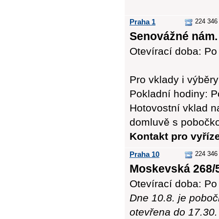
Praha 1
224 346
Senovážné nám. 
Otevírací doba: Po 
Pro vklady i výbě
Pokladní hodiny: Po
Hotovostní vklad n
domluvě s pobočk
Kontakt pro vyříz
Praha 10
224 346 
Moskevská 268/5
Otevírací doba: Po 
Dne 10.8. je poboč
otevřena do 17.30.