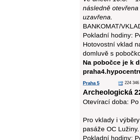
následně otevřena 
uzavřena.
BANKOMAT/VKLADO
Pokladní hodiny: Po
Hotovostní vklad n
domluvě s pobočk
Na pobočce je k d
praha4.hypocent
Praha 5
224 346 
Archeologická 22
Otevírací doba: Po 
Pro vklady i výbě
pasáže OC Lužiny.
Pokladní hodiny: Po