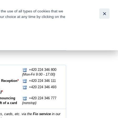
Česky
|
English
he use of all types of cookies that we
our choice at any time by clicking on the
out for
tion of
+420 224 346 800
(Mon-Fri 9:00 - 17:00)
- Reception
*
+420 224 346 111
+420 224 346 493
)
*
nnouncing
+420 224 346 777
ft of a card
(nonstop)
s, cards, etc. via the
Fio service
in our