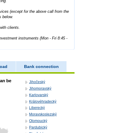
king.
ices (except for the above call from the
s below.
ith clients.
investment instruments (Mon - Fri 8:45 -
road
Bank connection
can be
Jihočeský
Jihomoravský
Karlovarský
Královéhradecký
Liberecký
Moravskoslezský
Olomoucký
Pardubický