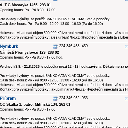
tř. T.G.Masaryka 1455, 293 01
Opening hours: Po - Pá 8:30 - 17:00
Pro vklady i výběry lze použít BANKOMAT/VKLADOMAT vedle pobočky.
Cash desk hours: Po - Pá 9:00 - 12:00, 13:00 - 16:30 (Pá do 16:00)
Hotovostní vklad nad objem 500.000 Kč lze realizovat po předchozí domluvě s po
Kontakt pro vyřízení hypotéky: ales.urban@fio.cz (Hypoteční specialista z Libe
Nymburk
224 346 458, 459
Náměstí Přemyslovců 129, 288 02
Opening hours: Po - Pá 8:30 - 17:00 hod.
Ve dnech 3.8. - 21.8.2026 je pobočka mezi 12 - 13 hod uzavřena. Děkujeme za p
Pro vklady i výběry lze použít BANKOMAT/VKLADOMAT vedle pobočky.
Cash desk hours: Po - Pá 9:00 - 12:00, 13:00 - 16:30 (Pá do 16:00)
Hotovostní vklad nad objem 500.000 Kč lze realizovat po předchozí domluvě s po
Kontakt pro vyřízení hypotéky: jakub.minarik@fio.cz (Hypoteční specialista z 
Příbram
224 346 952, 953
OC Skalka 1. patro, Milínská 134, 261 01
Opening hours: Po - Pá 8:30 - 17:00
Pro vklady i výběry lze použít BANKOMAT/VKLADOMAT vedle pobočky.
Cash desk hours: Po - Pá 9:00 - 12:00, 13:00 - 16:30 (Pá do 16:00)
Hotovostní vklad nad objem 300.000 Kč lze realizovat po předchozí domluvě s po