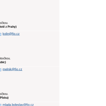
bočkou.
sté z Prahy)
kolin@fio.cz
obočkou.
ubic)
melnik@fio.cz
bočkou.
 Písku)
mlada.boleslav@fio.cz