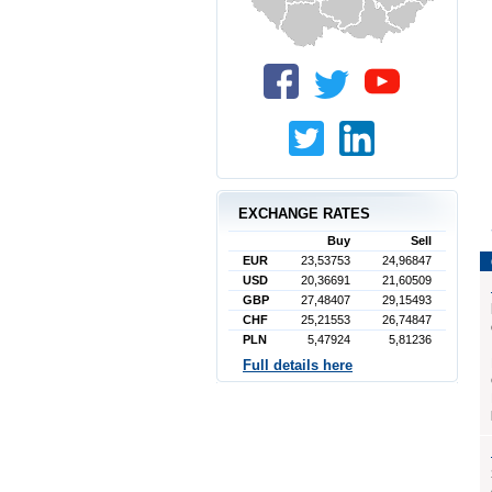
EXCHANGE RATES
Buy
Sell
EUR
23,53753
24,96847
USD
20,36691
21,60509
GBP
27,48407
29,15493
CHF
25,21553
26,74847
PLN
5,47924
5,81236
Full details here