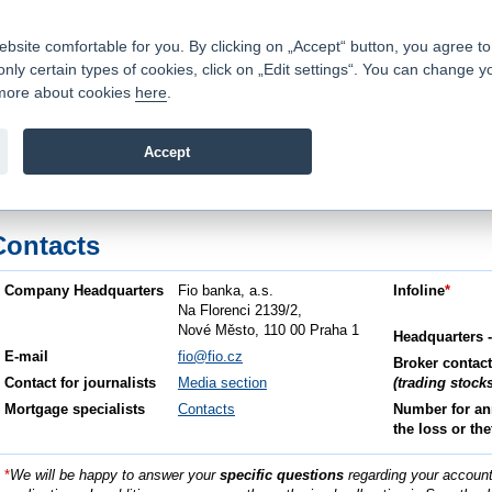
Contacts
|
Pricelist
|
Career
|
Write to us
|
FAQ
|
|
ite comfortable for you. By clicking on „Accept“ button, you agree to t
only certain types of cookies, click on „Edit settings“. You can change y
Fio banka is a modern Czech financial institution that stands 
t more about cookies
here
.
providing fee-free general banking services and adept facilita
investments in financial securities.
Accept
troduction
>
About us
>
Contacts
Contacts
Company Headquarters
Fio banka, a.s.
Infoline
*
Na Florenci 2139/2,
Nové Město, 110 00 Praha 1
Headquarters 
E-mail
fio@fio.cz
Broker contact
Contact for journalists
Media section
(trading stocks
Mortgage specialists
Contacts
Number for a
the loss or the
*
We will be happy to answer your
specific questions
regarding your account