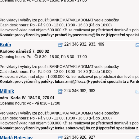
Opening hours: Po - Čt 8:30 - 18:00, Pá 8:30 - 17:00
Pro vklady i výběry lze použít BANKOMAT/VKLADOMAT vedle pobočky.
Cash desk hours: Po - Pá 9:00 - 12:00, 13:00 - 16:30 (Pá do 16:00)
Hotovostní vklad nad objem 500.000 Kč lze realizovat po předchozí domluvě s po
Kontakt pro vyřízení hypotéky: praha9.hypocentrum@fio.cz (Hypoteční speciali
Kolín
224 346 932, 933, 409
Karlovo náměstí 7, 280 02
Opening hours: Po - Čt 8:30 - 18:00, Pá 8:30 - 17:00
Pro vklady i výběry lze použít BANKOMAT/VKLADOMAT vedle pobočky.
Cash desk hours: Po - Pá 9:00 - 12:00, 13:00 - 16:30 (Pá do 16:00)
Hotovostní vklad nad objem 1.000.000 Kč lze realizovat po předchozí domluvě s p
Kontakt pro vyřízení hypotéky: lukas.zmij@fio.cz (Hypoteční specialista z Pard
Mělník
224 346 982, 983
nám. Karla IV. 184/16, 276 01
Opening hours: Po - Pá 8:30 - 17:00
.
Pro vklady i výběry lze použít BANKOMAT/VKLADOMAT vedle pobočky.
Cash desk hours: Po - Pá 9:00 - 12:00, 13:00 - 16:30 (Pá do 16:00)
Hotovostní vklad nad objem 500.000 Kč lze realizovat po předchozí domluvě s po
Kontakt pro vyřízení hypotéky: lenka.sobotova@fio.cz (Hypoteční specialista z
Mladá Boleslav
224 346 926, 927