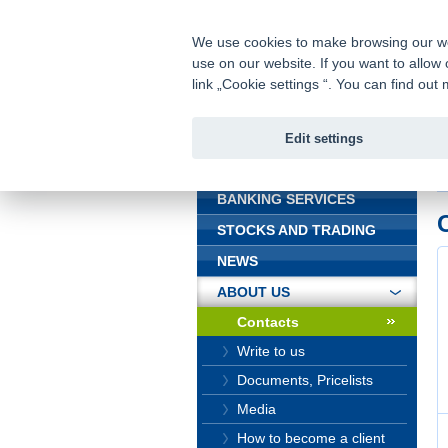
fio@fio.cz
Infomail:
We use cookies to make browsing our webs
use on our website. If you want to allow 
Fio banka
link „Cookie settings “. You can find ou
Edit settings
INTRODUCTION
In
BANKING SERVICES
STOCKS AND TRADING
NEWS
ABOUT US
Contacts
Write to us
Documents, Pricelists
Media
How to become a client