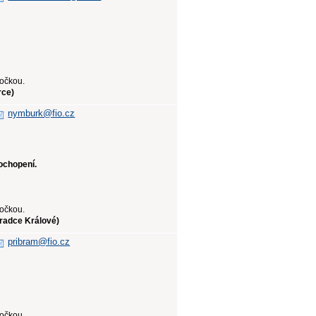
bočkou.
rce)
nymburk@fio.cz
ochopení.
bočkou.
Hradce Králové)
pribram@fio.cz
bočkou.