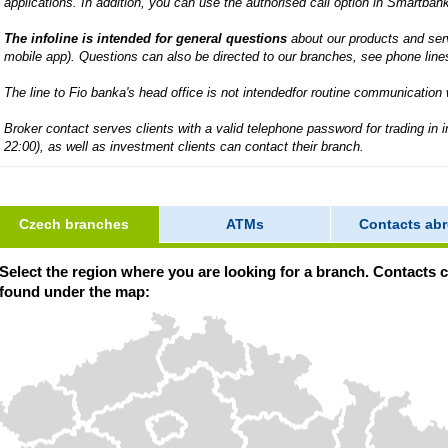
applications. In addition, you can use the authorised call option in Smartban
The infoline is intended for general questions
about our products and serv
mobile app). Questions can also be directed to our branches, see phone line
The line to Fio banka's head office is not intendedfor routine communication w
Broker contact serves clients with a valid telephone password for trading in 
22:00), as well as investment clients can contact their branch.
Czech branches
ATMs
Contacts ab
Select the region where you are looking for a branch. Contacts 
found under the map: