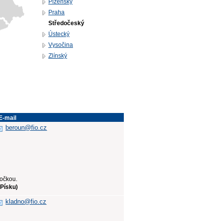
Plzeňský
Praha
Středočeský
Ústecký
Vysočina
Zlínský
E-mail
beroun@fio.cz
bočkou.
 Písku)
kladno@fio.cz